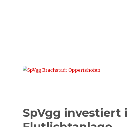
SpVgg Brachstadt Opper
Sport. Verein. Familie.
SpVgg investiert 
Flutlichtanlage