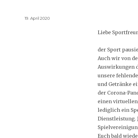
Veröffentlicht
19. April 2020
am
Liebe Sportfreu
der Sport pausi
Auch wir von de
Auswirkungen de
unsere fehlende
und Getränke ei
der Corona-Pand
einen virtuelle
lediglich ein S
Dienstleistung. 
Spielvereinigung
Euch bald wied