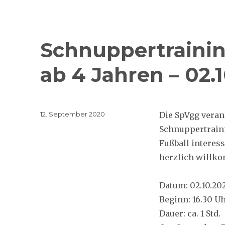
Schnuppertraining
ab 4 Jahren – 02.
Veröffentlicht
12. September 2020
Die SpVgg veran
am
Schnuppertraini
Fußball interes
herzlich willk
Datum: 02.10.20
Beginn: 16.30 U
Dauer: ca. 1 Std.