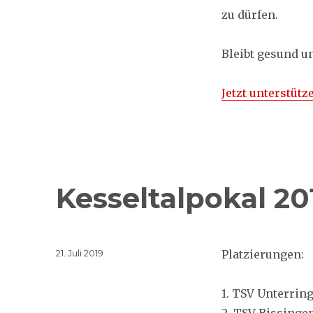
zu dürfen.
Bleibt gesund un
Jetzt unterstütz
Kesseltalpokal 20
Veröffentlicht
21. Juli 2019
Platzierungen:
am
1. TSV Unterrin
2. TSV Bissinge