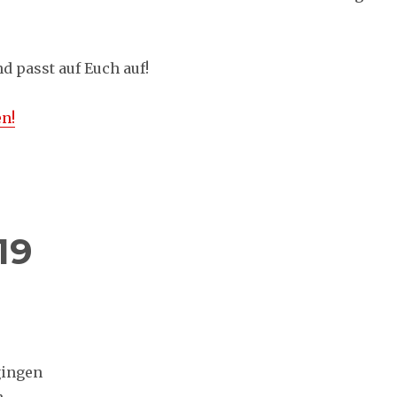
d passt auf Euch auf!
en!
19
gingen
n