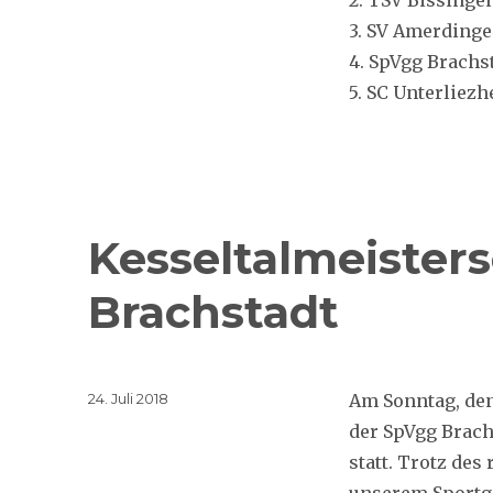
3. SV Amerding
4. SpVgg Brachs
5. SC Unterliez
Kesseltalmeisters
Brachstadt
Veröffentlicht
24. Juli 2018
Am Sonntag, den
am
der SpVgg Brach
statt. Trotz des
unserem Sportge