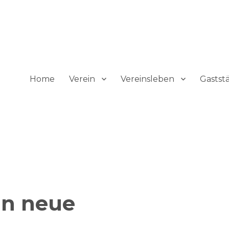
tshofen
Home
Verein
Vereinsleben
Gastst
in neue