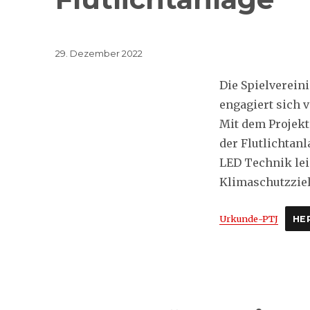
Veröffentlicht
29. Dezember 2022
am
Die Spielverein
engagiert sich v
Mit dem Projekt
der Flutlichtan
LED Technik lei
Klimaschutzziel
Urkunde-PTJ
HE