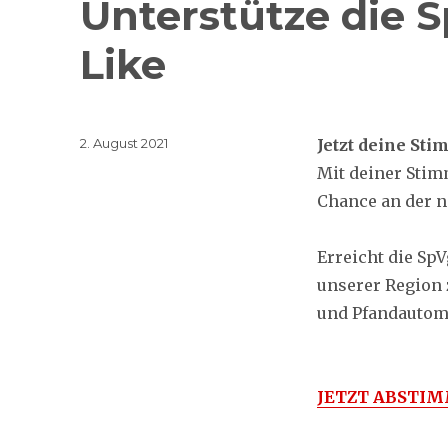
Unterstütze die
Like
Veröffentlicht
2. August 2021
Jetzt deine St
am
Mit deiner Stim
Chance an der 
Erreicht die SpV
unserer Region z
und Pfandautoma
JETZT ABSTIM