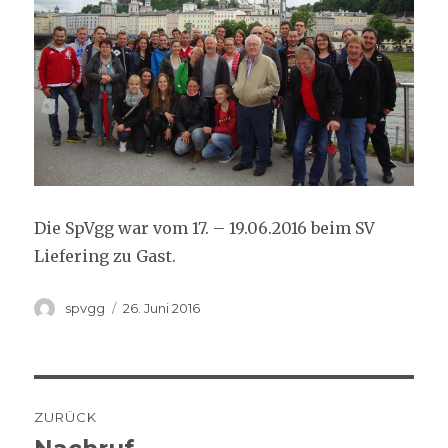
Die SpVgg war vom 17. – 19.06.2016 beim SV
Liefering zu Gast.
Autor
Veröffentlicht
spvgg
26. Juni 2016
am
Beitrags-
ZURÜCK
Navigation
Vorheriger