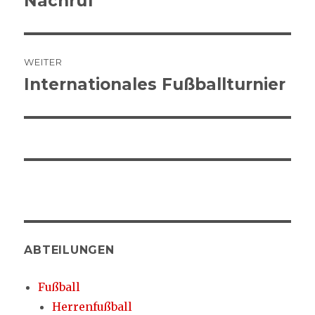
Nachruf
Beitrag:
WEITER
Internationales Fußballturnier
Nächster
Beitrag:
ABTEILUNGEN
Fußball
Herrenfußball