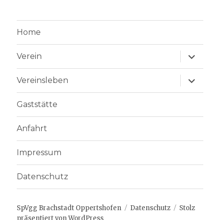
Home
Unterme
Verein
anzeige
Unterme
Vereinsleben
anzeige
Gaststätte
Anfahrt
Impressum
Datenschutz
SpVgg Brachstadt Oppertshofen
Datenschutz
Stolz
präsentiert von WordPress