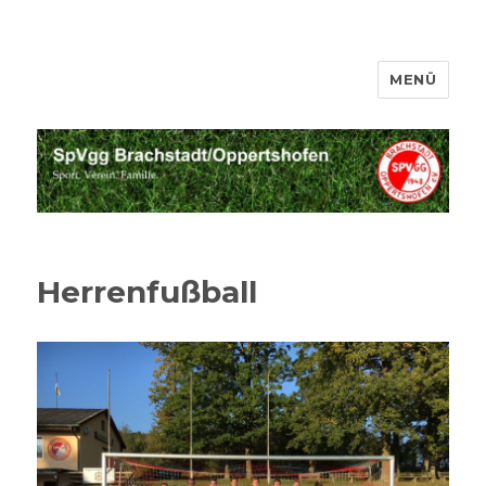
MENÜ
SpVgg Brachstadt Oppertshofen
Herrenfußball