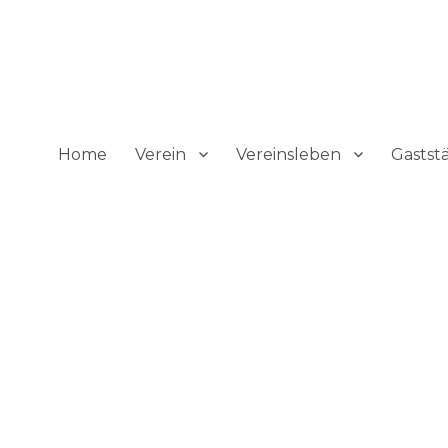
tshofen
Home
Verein
Vereinsleben
Gastst