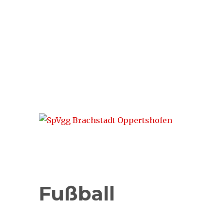
SpVgg Brachstadt Opper
Sport. Verein. Familie.
Fußball