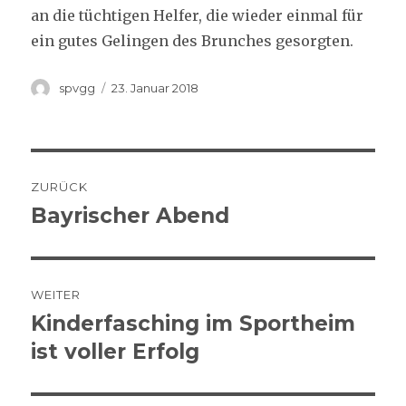
an die tüchtigen Helfer, die wieder einmal für
ein gutes Gelingen des Brunches gesorgten.
Autor
Veröffentlicht
spvgg
23. Januar 2018
am
Beitrags-
ZURÜCK
Navigation
Bayrischer Abend
Vorheriger
Beitrag:
WEITER
Kinderfasching im Sportheim
Nächster
Beitrag:
ist voller Erfolg